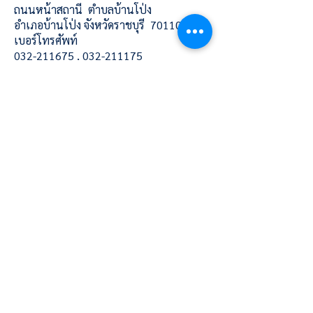
ถนนหน้าสถานี ตำบลบ้านโป่ง
อำเภอบ้านโป่ง จังหวัดราชบุรี 70110
เบอร์โทรศัพท์
032-211675
,
032-211175
E mail:
narivooth@nv.ac.th
Social media
Copyright © 2025. All Rights