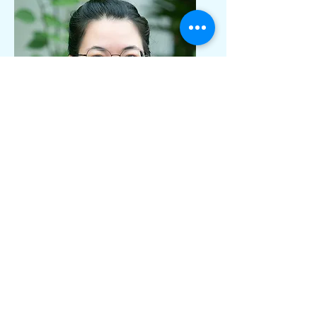
ครูนัฐวดี นัฏสุภัคพงศ์
กรรมการ