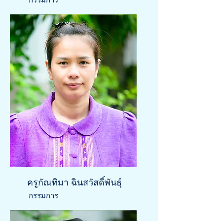
ครูกัณทิมา ฉินสวัสดิ์พันธุ์
กรรมการ