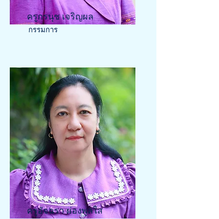
ครูกรนุช เจริญผล
กรรมการ
ครูอัจฉรา ผ่องพูลใส