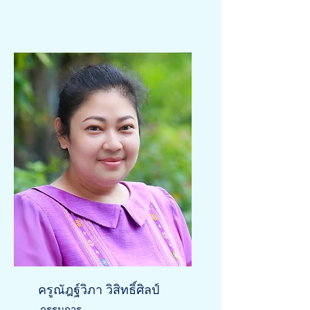
ครูณัฎฐ์วิภา วิสิทธิ์ศิลป์
กรรมการ