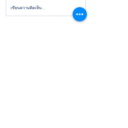
ด้วยความรักและกตัญญู...
เขียนความคิดเห็น…
ปฏิทินและแนวปฏิ
โรงเรียนนารีวุฒิ
ที่ตั้ง เลขที่ 64
ถนนหน้าสถานี ตำบลบ้านโป่ง
อำเภอบ้านโป่ง จังหวัดราชบุรี 70110
เบอร์โทรศัพท์
032-211675
,
032-211175
E mail:
narivooth@nv.ac.th
Social media