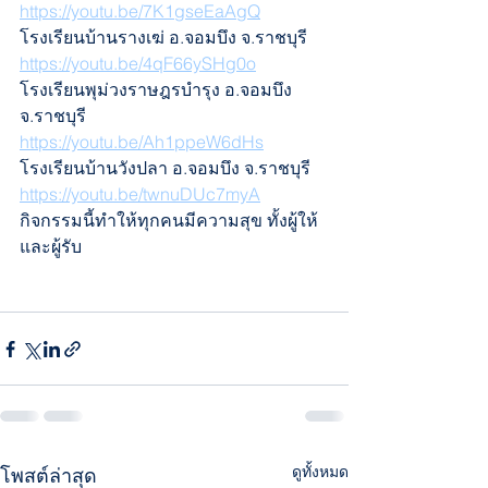
https://youtu.be/7K1gseEaAgQ
โรงเรียนบ้านรางเฆ่ อ.จอมบึง จ.ราชบุรี    
https://youtu.be/4qF66ySHg0o
โรงเรียนพุม่วงราษฎรบำรุง อ.จอมบึง 
จ.ราชบุรี  
https://youtu.be/Ah1ppeW6dHs
โรงเรียนบ้านวังปลา อ.จอมบึง จ.ราชบุรี    
https://youtu.be/twnuDUc7myA
กิจกรรมนี้ทำให้ทุกคนมีความสุข ทั้งผู้ให้
และผู้รับ
ดูทั้งหมด
โพสต์ล่าสุด